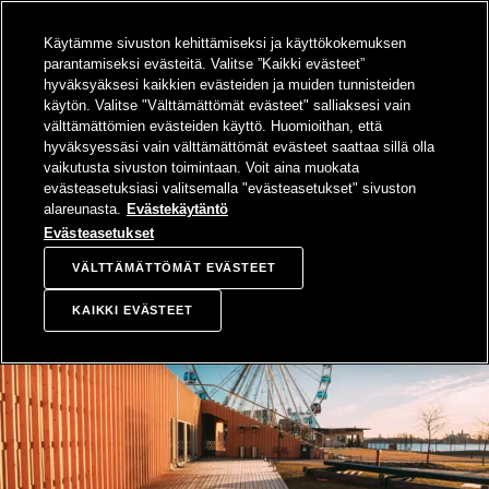
SIIRRY
Käytämme sivuston kehittämiseksi ja käyttökokemuksen
SISÄLTÖÖN
Sampo-konsern
Hae
Avaa valikko
parantamiseksi evästeitä. Valitse ”Kaikki evästeet”
hyväksyäksesi kaikkien evästeiden ja muiden tunnisteiden
käytön. Valitse "Välttämättömät evästeet" salliaksesi vain
välttämättömien evästeiden käyttö. Huomioithan, että
hyväksyessäsi vain välttämättömät evästeet saattaa sillä olla
vaikutusta sivuston toimintaan. Voit aina muokata
evästeasetuksiasi valitsemalla "evästeasetukset" sivuston
alareunasta.
Evästekäytäntö
Evästeasetukset
VÄLTTÄMÄTTÖMÄT EVÄSTEET
KAIKKI EVÄSTEET