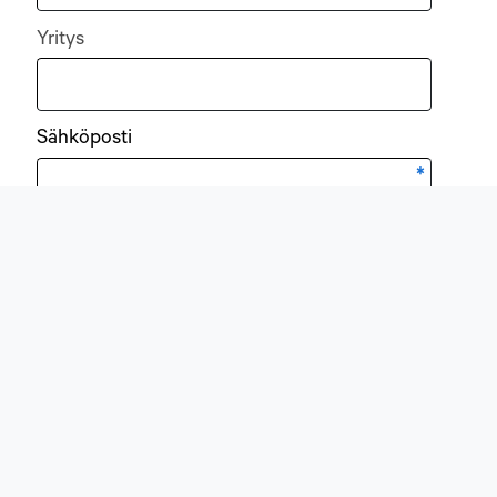
Yritys
Sähköposti
*
TILAA
This site is protected by reCAPTCHA and the
Google
Privacy Policy
and
Terms of
Service
apply.