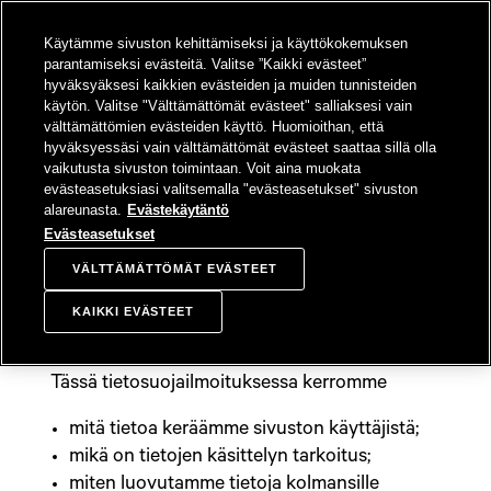
SIIRRY
Käytämme sivuston kehittämiseksi ja käyttökokemuksen
SISÄLTÖÖN
Sampo-konsern
Hae
Avaa valikko
parantamiseksi evästeitä. Valitse ”Kaikki evästeet”
hyväksyäksesi kaikkien evästeiden ja muiden tunnisteiden
käytön. Valitse "Välttämättömät evästeet" salliaksesi vain
välttämättömien evästeiden käyttö. Huomioithan, että
hyväksyessäsi vain välttämättömät evästeet saattaa sillä olla
Tietosuojailmoitus
vaikutusta sivuston toimintaan. Voit aina muokata
evästeasetuksiasi valitsemalla "evästeasetukset" sivuston
alareunasta.
Evästekäytäntö
Evästeasetukset
Sampo Oyj ("Sampo") on sitoutunut
VÄLTTÄMÄTTÖMÄT EVÄSTEET
suojaamaan sivustonsa käyttäjien
yksityisyyttä voimassa olevan lainsäädännön
KAIKKI EVÄSTEET
mukaisesti.
Tässä tietosuojailmoituksessa kerromme
mitä tietoa keräämme sivuston käyttäjistä;
mikä on tietojen käsittelyn tarkoitus;
miten luovutamme tietoja kolmansille