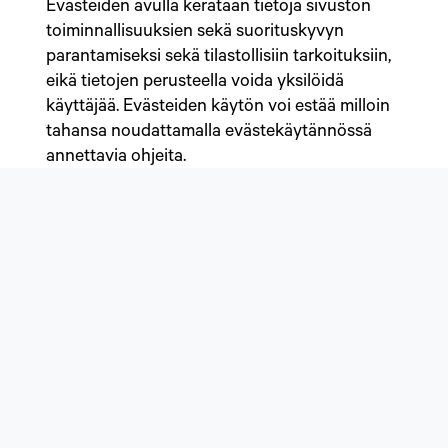
Evästeiden avulla kerätään tietoja sivuston
toiminnallisuuksien sekä suorituskyvyn
parantamiseksi sekä tilastollisiin tarkoituksiin,
eikä tietojen perusteella voida yksilöidä
käyttäjää. Evästeiden käytön voi estää milloin
tahansa noudattamalla evästekäytännössä
annettavia ohjeita.
Sammon toimialana on huolehtia konserniin
kuuluvien yhtiöiden keskitetysti hoidettavista
konsernihallinnollisista tehtävistä. Sivuston
käyttäjien tietoja ei siten kerätä
asiakassuhteiden hoitamiseen tai
markkinointitarkoituksiin, eikä niitä myöskään
luovuteta tytäryhtiöille.
Tiedotteiden tilaaminen