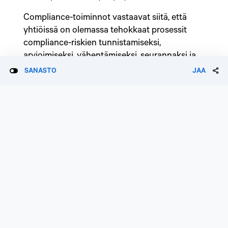
Compliance-toiminnot vastaavat siitä, että
yhtiöissä on olemassa tehokkaat prosessit
compliance-riskien tunnistamiseksi,
arvioimiseksi, vähentämiseksi, seurannaksi ja
raportoimiseksi. Linjaorganisaatioiden ja
SANASTO
JAA
tukitoimintojen tunnistamat compliance-riskit
raportoidaan compliance-toiminnoille.
Lisätietoja Sampo-konsernin yhtiöiden
operatiivisista riskeistä löytyy yhtiökohtaisista
sisäinen linkki
vuosikertomuksista.
Katso myös: Liiketoimintariskit
Päivitetty
2.12.2025