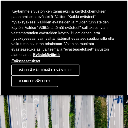
SIIRRY
Käytämme sivuston kehittämiseksi ja käyttökokemuksen
SISÄLTÖÖN
Sampo-konsern
Hae
Avaa valikko
parantamiseksi evästeitä. Valitse ”Kaikki evästeet”
hyväksyäksesi kaikkien evästeiden ja muiden tunnisteiden
käytön. Valitse "Välttämättömät evästeet" salliaksesi vain
välttämättömien evästeiden käyttö. Huomioithan, että
hyväksyessäsi vain välttämättömät evästeet saattaa sillä olla
vaikutusta sivuston toimintaan. Voit aina muokata
evästeasetuksiasi valitsemalla "evästeasetukset" sivuston
alareunasta.
Evästekäytäntö
Evästeasetukset
VÄLTTÄMÄTTÖMÄT EVÄSTEET
KAIKKI EVÄSTEET