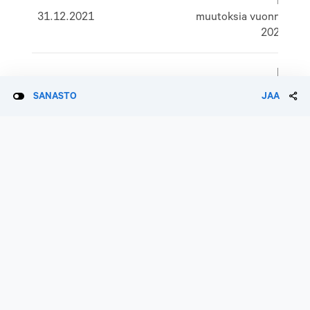
Ei
31.12.2021
muutoksia vuonna
2021
Ei
31.12.2020
muutoksia vuonna
SANASTO
JAA
2020
Ei
31.12.2019
muutoksia vuonna
2019
Ei
31.12.2018
muutoksia vuonna
2018
A-osakkeiden
- 4 648 150 A-
22.12.2017
5
mitätöinti
osaketta