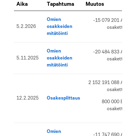
Aika
Tapahtuma
Muutos
jä
Omien
-15 079 201 A-
5.2.2026
osakkeiden
osaketta
mitätöinti
Omien
-20 484 833 A-
5.11.2025
osakkeiden
osaketta
mitätöinti
2 152 191 088 A-
osaketta
12.2.2025
Osakesplittaus
800 000 B-
osaketta
Omien
-11 747 690 A-