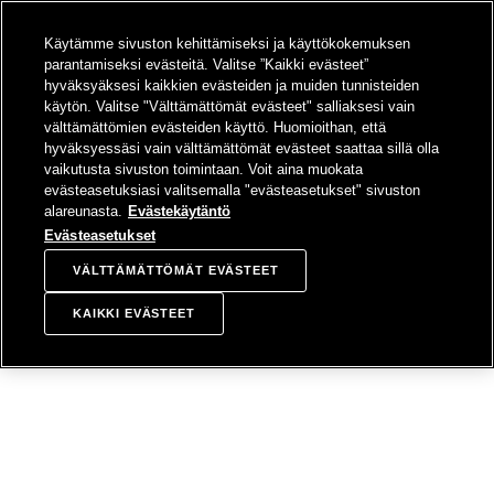
SIIRRY
Käytämme sivuston kehittämiseksi ja käyttökokemuksen
SISÄLTÖÖN
Sampo-konsern
Hae
Avaa valikko
parantamiseksi evästeitä. Valitse ”Kaikki evästeet”
hyväksyäksesi kaikkien evästeiden ja muiden tunnisteiden
käytön. Valitse "Välttämättömät evästeet" salliaksesi vain
välttämättömien evästeiden käyttö. Huomioithan, että
hyväksyessäsi vain välttämättömät evästeet saattaa sillä olla
Osakemäärän kehitys
vaikutusta sivuston toimintaan. Voit aina muokata
evästeasetuksiasi valitsemalla "evästeasetukset" sivuston
alareunasta.
Evästekäytäntö
Evästeasetukset
Sampo Oyj:n osakesarjoissa
VÄLTTÄMÄTTÖMÄT EVÄSTEET
vuodesta 2008 lähtien tapahtuneet
KAIKKI EVÄSTEET
muutokset.
A
os
m