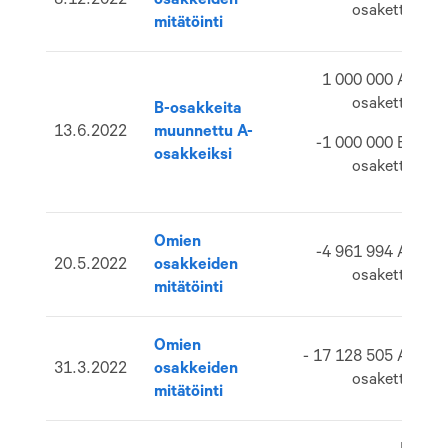
osaketta
mitätöinti
1 000 000 A-
osaketta
B-osakkeita
13.6.2022
muunnettu A-
5
-1 000 000 B-
osakkeiksi
osaketta
Omien
-4 961 994 A-
20.5.2022
osakkeiden
5
osaketta
mitätöinti
Omien
- 17 128 505 A-
31.3.2022
osakkeiden
5
osaketta
mitätöinti