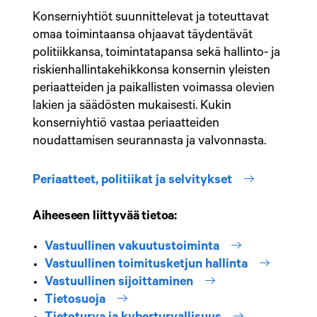
Konserniyhtiöt suunnittelevat ja toteuttavat
omaa toimintaansa ohjaavat täydentävät
politiikkansa, toimintatapansa sekä hallinto- ja
riskienhallintakehikkonsa konsernin yleisten
periaatteiden ja paikallisten voimassa olevien
lakien ja säädösten mukaisesti. Kukin
konserniyhtiö vastaa periaatteiden
noudattamisen seurannasta ja valvonnasta.
Periaatteet, politiikat ja selvitykset
Aiheeseen liittyvää tietoa:
sisäinen linkki
Vastuullinen vakuutustoiminta
sisäinen lin
Vastuullinen toimitusketjun hallinta
sisäinen linkki
Vastuullinen sijoittaminen
sisäinen linkki
Tietosuoja
sisäinen linkki