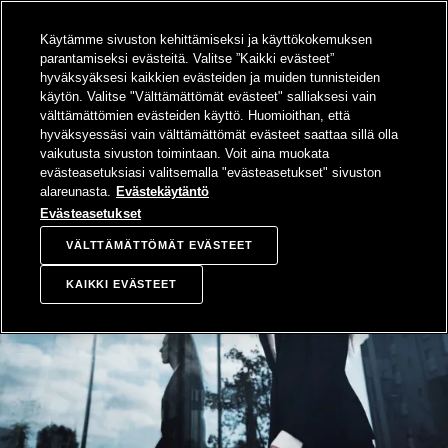
SIIRRY
Käytämme sivuston kehittämiseksi ja käyttökokemuksen
SISÄLTÖÖN
Sampo-konsern
Hae
Avaa valikko
parantamiseksi evästeitä. Valitse ”Kaikki evästeet”
hyväksyäksesi kaikkien evästeiden ja muiden tunnisteiden
käytön. Valitse "Välttämättömät evästeet" salliaksesi vain
välttämättömien evästeiden käyttö. Huomioithan, että
hyväksyessäsi vain välttämättömät evästeet saattaa sillä olla
vaikutusta sivuston toimintaan. Voit aina muokata
evästeasetuksiasi valitsemalla "evästeasetukset" sivuston
alareunasta.
Evästekäytäntö
Evästeasetukset
VÄLTTÄMÄTTÖMÄT EVÄSTEET
KAIKKI EVÄSTEET