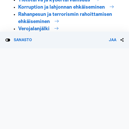
Tietoturva ja kyberturvallisuus
sisäinen 
Korruption ja lahjonnan ehkäiseminen
Rahanpesun ja terrorismin rahoittamisen
sisäinen linkki
ehkäiseminen
sisäinen linkki
Verojalanjälki
sisäinen linkki
Poliittinen toiminta ja lobbaus
SANASTO
JAA
sisäinen linkki
Epäkohtien raportointi
Päivitetty
13.2.2026
Fabianinkatu 21, 00130
Helsinki