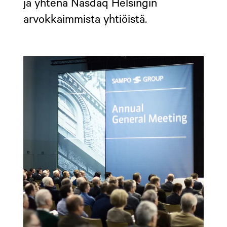
ja yhtenä Nasdaq Helsingin
arvokkaimmista yhtiöistä.