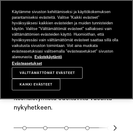
SIIRRY
Käytämme sivuston kehittämiseksi ja käyttökokemuksen
SISÄLTÖÖN
Sampo-konsern
Hae
Avaa valikko
parantamiseksi evästeitä. Valitse ”Kaikki evästeet”
hyväksyäksesi kaikkien evästeiden ja muiden tunnisteiden
käytön. Valitse "Välttämättömät evästeet" salliaksesi vain
välttämättömien evästeiden käyttö. Huomioithan, että
hyväksyessäsi vain välttämättömät evästeet saattaa sillä olla
Historia
vaikutusta sivuston toimintaan. Voit aina muokata
evästeasetuksiasi valitsemalla "evästeasetukset" sivuston
alareunasta.
Evästekäytäntö
Evästeasetukset
Sammon tarina alkoi vuonna 1909.
VÄLTTÄMÄTTÖMÄT EVÄSTEET
Tämä lyhyt historiikki kattaa Sampo-
KAIKKI EVÄSTEET
konsernin keskeiset vaiheet
itsenäistymistä edeltäviltä vuosilta
nykyhetkeen.